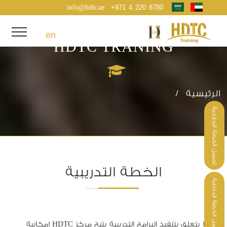
info@hdtc.ae
+971 4 220 8780
en
HDTC TRANING
الرئيسية /
تحميل الخطة الخارجية
الخطة التدريبية
تحميل الخطة الداخلية
فيما يتعلق بتنفيذ البرامج التدريبية يتيح مركز HDTC إمكانية