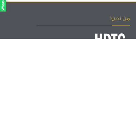
من نحن!
إحدى شركات مجموعة التطوير لإدارة المشاريع
نعمل على تطوير نظام التدريب المهني وفق معايير الجودة العالمية
وتقديم الخدمات والحلول التدريبية المتكاملة لتطوير الموارد البشرية
وفق الإحتياجات الحالية والمستقبلية للشركات والمنظمات.
اتصل بنا
الامارات العربية المتحدة – دبي
دبي - النهدة 1 - برج صهيل 1 - مكتب 1303
+971 4 220 8780
الهاتف :
البريد الإلكتروني :
info@hdtc.ae